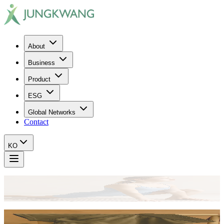
About
Business
Product
ESG
Global Networks
Contact
KO
JUNG KWANG
THE BEST GROWTH OPPORTUNITY - A NEW BEGINNING
JUNG KWANG