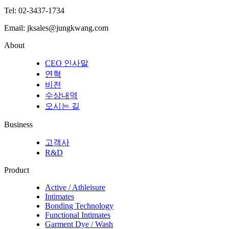
Tel:
02-3437-1734
Email:
jksales@jungkwang.com
About
CEO 인사말
연혁
비전
수상내역
오시는 길
Business
고객사
R&D
Product
Active / Athleisure
Intimates
Bonding Technology
Functional Intimates
Garment Dye / Wash