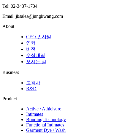
Tel:
02-3437-1734
Email:
jksales@jungkwang.com
About
CEO 인사말
연혁
비전
수상내역
오시는 길
Business
고객사
R&D
Product
Active / Athleisure
Intimates
Bonding Technology
Functional Intimates
Garment Dye / Wash