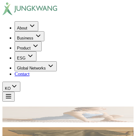
About
Business
Product
ESG
Global Networks
Contact
KO
JUNG KWANG
THE BEST GROWTH OPPORTUNITY - A NEW BEGINNING
JUNG KWANG